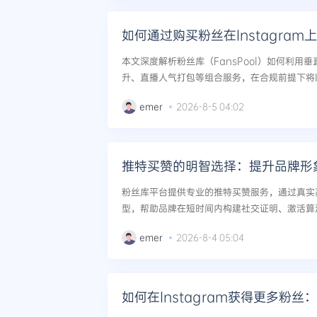
如何通过购买粉丝在Instagra
本文深度解析粉丝库（FansPool）如何利用
升、直播人气打包等组合服务，在合规前提下将In
牌溢价、降低广告成本并触发算法推荐，提供从
emer
2026-8-5 04:02
运营方法论。...
推特买赞的明智选择：提升品牌形
粉丝库平台提供专业的推特买赞服务，通过真实
型，帮助品牌在短时间内构建社交证明、激活算
象与内容影响力。安全、合规、可追踪。...
emer
2026-8-4 05:04
如何在Instagram获得更多粉