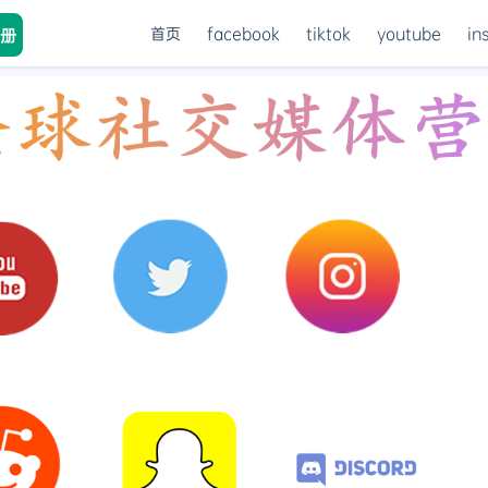
首页
facebook
tiktok
youtube
in
册