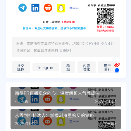
声明：本站所有文章除特别声明外，均采用
CC BY-NC-SA 4.0
许可协议。转载请注明来自
买粉呀
！
社交
群
内容
用户
Telegram
媒体
组
优化
吸引
赢得FB直播观众的心：深度解析人气养成法
« 上一篇
2025-01-04
从零到推特达人：掌握浏览量购买的策略
2025-01-04
下一篇 »