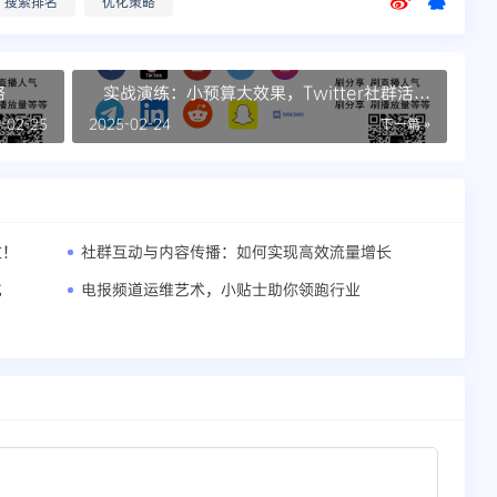
搜索排名
优化策略
略
实战演练：小预算大效果，Twitter社群活动
的粉丝收割机
-02-25
2025-02-24
下一篇 »
过！
社群互动与内容传播：如何实现高效流量增长
化
电报频道运维艺术，小贴士助你领跑行业