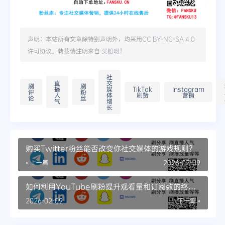
声明：本站所有文章除特别声明外，均采用
CC BY-NC-SA 4.0
许可协议。转载请注明来自
买粉呀
！
社
直
交
刷
刷
播
媒
TikTok
Instagram
评
粉
人
体
刷赞
营销
论
丝
气
增
长
购买Twitter粉丝能否改变你社交媒体的游戏规则？
« 上一篇
2026-02-09
如何利用YouTube刷粉提升观看量和订阅数的终极
指南
2026-02-09
下一篇 »