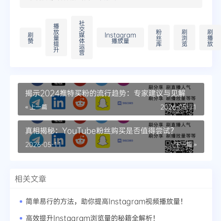
社
播
交
放
粉
刷
刷
刷
媒
Instagram
量
丝
浏
播
赞
体
播放量
提
库
览
放
运
升
营
揭示2024推特买粉的流行趋势：专家建议与见解
« 上一篇
2026-05-11
真相揭秘：YouTube粉丝购买是否值得尝试？
2026-05-11
下一篇 »
相关文章
简单易行的方法，助你提高Instagram视频播放量！
高效提升Instagram浏览量的秘籍全解析！