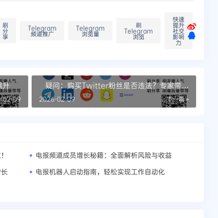
快速
刷
刷
提升
Telegram
Telegram
分
Telegram
社交
频道推广
浏览量
享
浏览
影响
力
飙升
疑问：购买Twitter粉丝是否违法？专家带你
找答案
-02-09
2026-02-09
下一篇 »
过！
电报频道成员增长秘籍：全面解析风险与收益
增长
电报机器人启动指南，轻松实现工作自动化