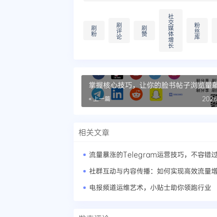
社
交
刷
粉
刷
刷
媒
评
丝
粉
赞
体
论
库
增
长
掌握核心技巧，让你的脸书帖子浏览量
« 上一篇
2026
相关文章
流量暴涨的Telegram运营技巧，不容错
社群互动与内容传播：如何实现高效流量
电报频道运维艺术，小贴士助你领跑行业