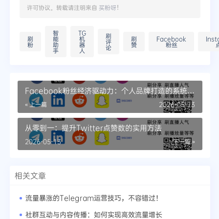
许可协议。转载请注明来自
买粉呀
！
智
TG
刷
刷
能
机
刷
Facebook
Ins
评
粉
助
器
赞
粉丝
论
手
人
Facebook粉丝经济驱动力：个人品牌打造的系统方
法论
« 上一篇
2026-05-13
从零到一：提升Twitter点赞数的实用方法
2026-05-13
下一篇 »
相关文章
流量暴涨的Telegram运营技巧，不容错过！
社群互动与内容传播：如何实现高效流量增长