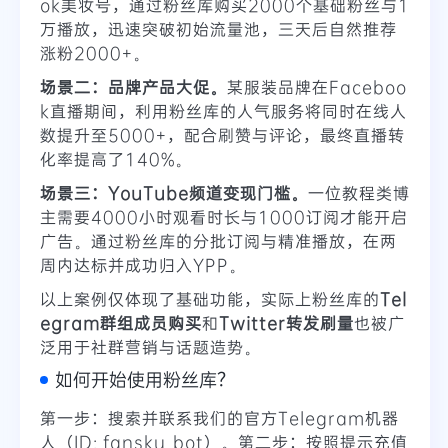
ok美妆号，通过粉丝库购买2000个基础粉丝与1
万播放，迅速突破初始流量池，三天后自然推荐
涨粉2000+。
场景二：品牌产品大促。
某服装品牌在Faceboo
k直播期间，利用粉丝库的人气服务将同时在线人
数提升至5000+，配合刷赞与评论，最终直播转
化率提高了140%。
场景三：YouTube频道变现门槛。
一位教程类博
主需要4000小时观看时长与1000订阅才能开启
广告。通过粉丝库的分批订阅与精准播放，在两
周内达标并成功归入YPP。
以上案例仅体现了基础功能，实际上粉丝库的
Tel
egram群组成员购买
和
Twitter转发刷量
也被广
泛用于社群营销与话题造势。
如何开始使用粉丝库？
第一步：搜索并联系我们的官方Telegram机器
人（ID: fansku_bot）。第二步：按照提示充值