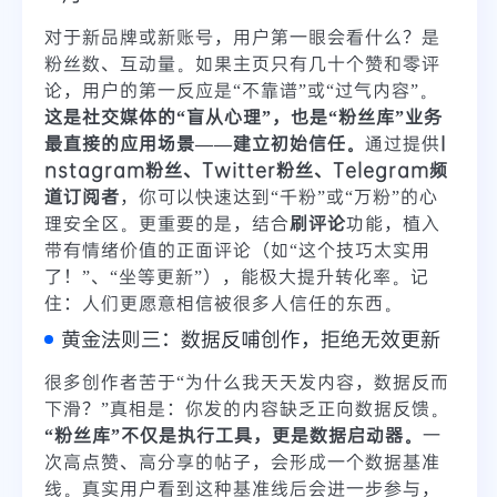
对于新品牌或新账号，用户第一眼会看什么？是
粉丝数、互动量。如果主页只有几十个赞和零评
论，用户的第一反应是“不靠谱”或“过气内容”。
这是社交媒体的“盲从心理”，也是“粉丝库”业务
最直接的应用场景——建立初始信任。
通过提供
I
nstagram粉丝、Twitter粉丝、Telegram频
道订阅者
，你可以快速达到“千粉”或“万粉”的心
理安全区。更重要的是，结合
刷评论
功能，植入
带有情绪价值的正面评论（如“这个技巧太实用
了！”、“坐等更新”），能极大提升转化率。记
住：人们更愿意相信被很多人信任的东西。
黄金法则三：数据反哺创作，拒绝无效更新
很多创作者苦于“为什么我天天发内容，数据反而
下滑？”真相是：你发的内容缺乏正向数据反馈。
“粉丝库”不仅是执行工具，更是数据启动器。
一
次高点赞、高分享的帖子，会形成一个数据基准
线。真实用户看到这种基准线后会进一步参与，