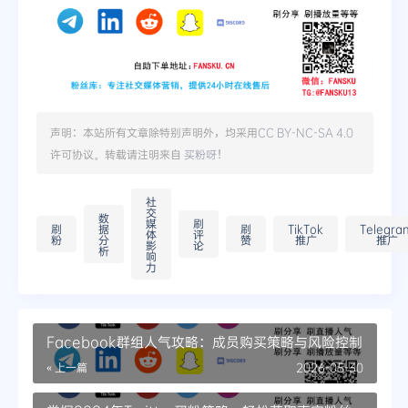
声明：本站所有文章除特别声明外，均采用
CC BY-NC-SA 4.0
许可协议。转载请注明来自
买粉呀
！
社
交
数
媒
刷
刷
据
刷
TikTok
Telegra
体
评
粉
分
赞
推广
推广
影
论
析
响
力
Facebook群组人气攻略：成员购买策略与风险控制
« 上一篇
2026-05-30