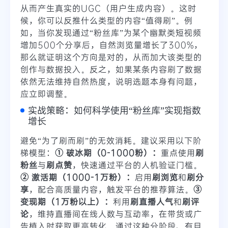
从而产生真实的UGC（用户生成内容）。这时
候，你可以反推什么类型的内容“值得刷”。例
如，当你发现通过“粉丝库”为某个幽默类短视频
增加500个分享后，自然浏览量增长了300%，
那么就证明这个方向是对的，从而加大该类型的
创作与数据投入。反之，如果某条内容刷了数据
依然无法维持自然热度，说明选题本身有问题，
应立即调整。
实战策略：如何科学使用“粉丝库”实现指数
增长
避免“为了刷而刷”的无效消耗。建议采用以下阶
梯模型：
① 破冰期（0-1000粉）：
重点使用
刷
粉丝
与
刷点赞
，快速通过平台的人机验证门槛。
② 激活期（1000-1万粉）：
启用
刷浏览
和
刷分
享
，配合高质量内容，触发平台的推荐算法。
③
变现期（1万粉以上）：
利用
刷直播人气
和
刷评
论
，维持直播间在线人数与互动率，在带货或广
告植入时获取更高转化。通过这种分阶段、有目