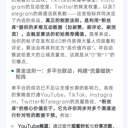
gram的互动密度、Twitter的转发权重，以及T
elegram的频道活跃系数——这些指标共同决定
了内容的命运。
真正的制胜法则，是利用“粉丝
库”提供的多维互动数据（如
刷赞、刷评论、刷浏
览
），去触发算法的初始推荐阈值。
简单来说，
当你的帖子在发布后60秒内获得大量人均观看和
评论，算法会将其判定为“高价值内容”，并自动
推送给更大的公域流量池。这就是从“0”到“1”的
引爆点。
黄金法则一：多平台联动，构建“流量磁铁”
矩阵
单平台的成功已不足以支撑长期的影响力。高效
的策略是打通YouTube、TikTok、Instagra
m、Twitter和Telegram的流量路径。
“粉丝
库”的核心价值在于，它允许你同步对多个渠道进
行针对性的数据干预。
例如：
YouTube频道：
通过提升
观看时长
与
分享次数
，