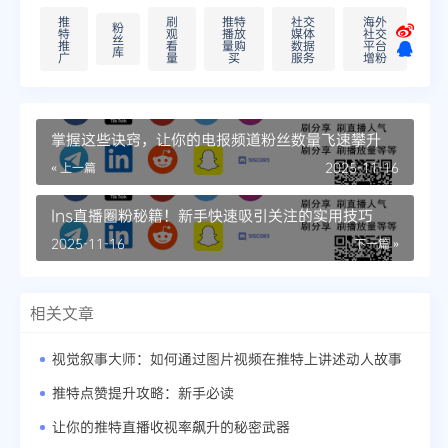
推
刷
推特
社交
海外
粉
特
观
播放
媒体
社交
丝
推
看
量购
数据
平台
库
广
量
买
服务
增粉
掌握这些诀窍，让你的电报频道粉丝数量飞速攀升
« 上一篇
2025-11-16
Ins直播圈粉秘籍！新手快速吸引关注的实用技巧
2025-11-16
下一篇 »
相关文章
视觉叙事大师：如何通过图片视频在推特上讲述动人故事
推特点赞提升攻略：新手必读
让你的推特直播收视率飙升的秘密武器