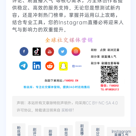
评论、刷直播人气”等核心需求，为全球创作者提
供稳定、高效的服务支持。无论您是想测试新内
容，还是冲刺热门榜单，掌握并运用以上攻略，
结合专业工具，您的Instagram直播必将迎来人
气与影响力的双重提升。
声明：本站所有文章除特别声明外，均采用
CC BY-NC-SA 4.0
许可协议。转载请注明来自
买粉呀
！
刷
粉
刷
粉
直
刷
丝
刷
Instagram
评
丝
播
分
增
赞
直播人气