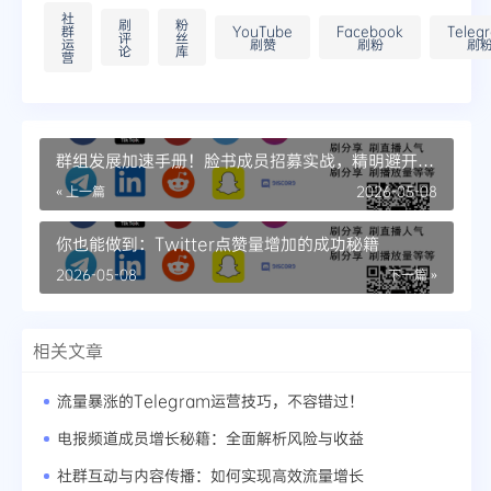
社
刷
粉
群
YouTube
Facebook
Teleg
评
丝
运
刷赞
刷粉
刷
论
库
营
群组发展加速手册！脸书成员招募实战，精明避开陷
阱
« 上一篇
2026-05-08
你也能做到：Twitter点赞量增加的成功秘籍
2026-05-08
下一篇 »
相关文章
流量暴涨的Telegram运营技巧，不容错过！
电报频道成员增长秘籍：全面解析风险与收益
社群互动与内容传播：如何实现高效流量增长