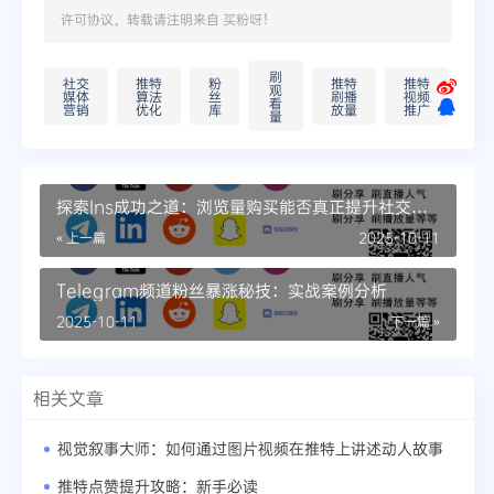
许可协议。转载请注明来自
买粉呀
！
刷
社交
推特
粉
推特
推特
观
媒体
算法
丝
刷播
视频
看
营销
优化
库
放量
推广
量
探索Ins成功之道：浏览量购买能否真正提升社交影
响力
« 上一篇
2025-10-11
Telegram频道粉丝暴涨秘技：实战案例分析
2025-10-11
下一篇 »
相关文章
视觉叙事大师：如何通过图片视频在推特上讲述动人故事
推特点赞提升攻略：新手必读